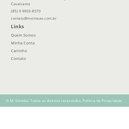
Cavalcante
(85) 9 9903-8570
contato@msimeao.com.br
Links
Quem Somos
Minha Conta
Carrinho
Contato
© M. Simeão. Todos os direitos reservados.
Política de Privacidade
.