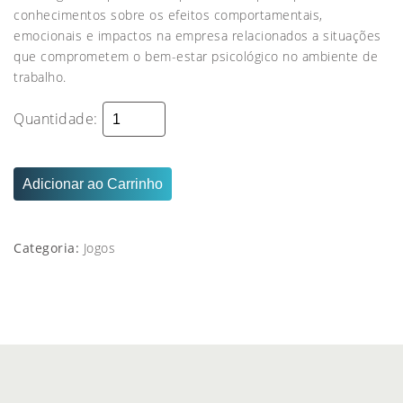
conhecimentos sobre os efeitos comportamentais,
emocionais e impactos na empresa relacionados a situações
que comprometem o bem-estar psicológico no ambiente de
trabalho.
Jogo
Quantidade:
"Desafio
da
Segurança
Psicológica"
quantidade
Adicionar ao Carrinho
Categoria:
Jogos