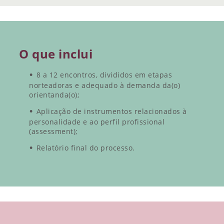
O que inclui
8 a 12 encontros, divididos em etapas
norteadoras e adequado à demanda da(o)
orientanda(o);
Aplicação de instrumentos relacionados à
personalidade e ao perfil profissional
(assessment);
Relatório final do processo.