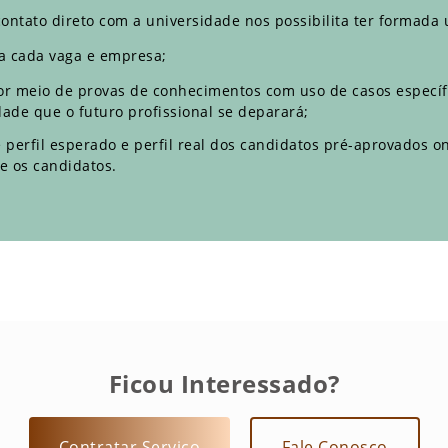
tato direto com a universidade nos possibilita ter formada u
ra cada vaga e empresa;
or meio de provas de conhecimentos com uso de casos especí
ade que o futuro profissional se deparará;
erfil esperado e perfil real dos candidatos pré-aprovados ond
re os candidatos.
Ficou Interessado?
Contratar Serviço
Fale Conosco