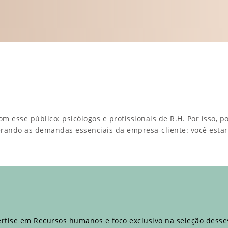
esse público: psicólogos e profissionais de R.H. Por isso, pod
erando as demandas essenciais da empresa-cliente: você estar
ertise em Recursos humanos e foco exclusivo na seleção desses