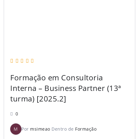
Formação em Consultoria
Interna – Business Partner (13ª
turma) [2025.2]
0
M
Por
msimeao
Dentro de
Formação