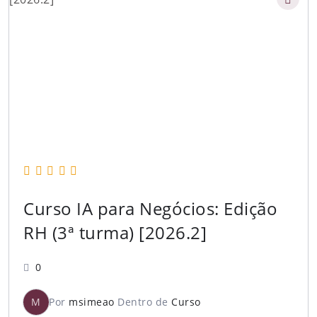
Curso IA para Negócios: Edição
RH (3ª turma) [2026.2]
0
M
Por
msimeao
Dentro de
Curso